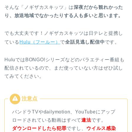
そんな「ノギザカスキッツ」は
深夜だから観れかった
り、放送地域でなかったりする人も多いと思います
。
でも大丈夫です！ノギザカスキッツは日テレと提携し
ている
Hulu（フールー）
で
全話見逃し配信中
です。
HuluではBONGO!シリーズなどのバラエティー番組も
配信されているので、まだ使っていない方はぜひ試し
てみてください。
パンドラTVやdailymotion、YouTubeにアップ
ロードされている動画はすべて
違法
です。
ダウンロードしたら犯罪
ですし、
ウイルス感染