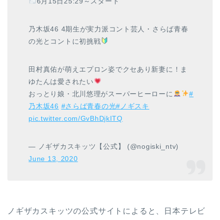
6月15日25:29～スタート
乃木坂46 4期生が実力派コント芸人・さらば青春
の光とコントに初挑戦
田村真佑が萌えエプロン姿でクセあり新妻に！ま
ゆたんは愛されたい
おっとり娘・北川悠理がスーパーヒーローに
#
乃木坂46
#さらば青春の光
#ノギスキ
pic.twitter.com/GvBhDjkITQ
— ノギザカスキッツ【公式】 (@nogiski_ntv)
June 13, 2020
ノギザカスキッツの公式サイトによると、日本テレビ