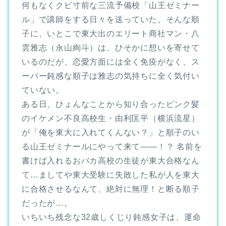
何もなくクビ寸前な三流予備校「山王ゼミナー
ル」で講師をする日々を送っていた。そんな順
子に、いとこで東大出のエリート商社マン・八
雲雅志（永山絢斗）は、ひそかに想いを寄せて
いるのだが、恋愛方面には全く免疫がなく、ス
ーパー鈍感な順子は雅志の気持ちに全く気付い
ていない。
ある日、ひょんなことから知り合ったピンク髪
のイケメン不良高校生・由利匡平（横浜流星）
が「俺を東大に入れてくんない？」と順子のい
る山王ゼミナールにやって来て――！？ 名前を
書けば入れるおバカ高校の生徒が東大合格なん
て…ましてや東大受験に失敗した私が人を東大
に合格させるなんて、絶対に無理！と断る順子
だったが…。
いちいち残念な32歳しくじり鈍感女子は、運命