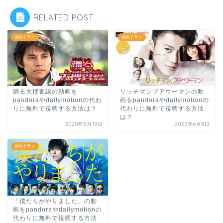
RELATED POST
国内ドラマ
国内ドラマ
踊る大捜査線の動画を
リッチマンプアウーマンの動
pandoraやdailymotionの代わ
画をpandoraやdailymotionの
りに無料で視聴する方法は？
代わりに無料で視聴する方法
は？
2020年6月19日
2020年6月8日
国内ドラマ
「僕たちがやりました」の動
画をpandoraやdailymotionの
代わりに無料で視聴する方法